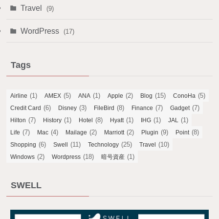
Travel
(9)
WordPress
(17)
Tags
(1)
(5)
(1)
(2)
(15)
(5)
Airline
AMEX
ANA
Apple
Blog
ConoHa
(6)
(3)
(8)
(7)
(7)
Credit Card
Disney
FileBird
Finance
Gadget
(7)
(1)
(8)
(1)
(1)
(1)
Hilton
History
Hotel
Hyatt
IHG
JAL
(7)
(4)
(2)
(2)
(9)
(8)
Life
Mac
Mailage
Marriott
Plugin
Point
(6)
(11)
(25)
(10)
Shopping
Swell
Technology
Travel
(2)
(18)
(1)
Windows
Wordpress
暗号資産
SWELL