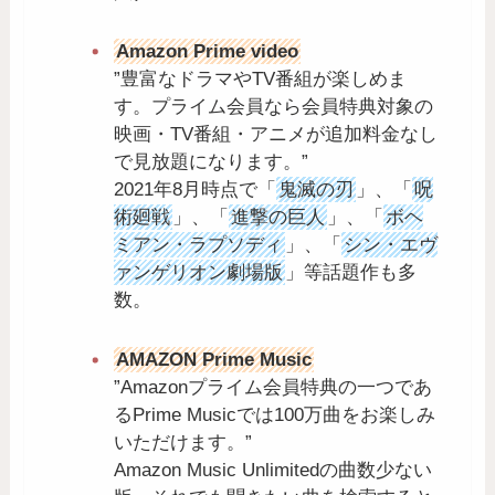
Amazon Prime video
”豊富なドラマやTV番組が楽しめま
す。プライム会員なら会員特典対象の
映画・TV番組・アニメが追加料金なし
で見放題になります。”
2021年8月時点で「
鬼滅の刃
」、「
呪
術廻戦
」、「
進撃の巨人
」、「
ボヘ
ミアン・ラプソディ
」、「
シン・エヴ
ァンゲリオン劇場版
」等話題作も多
数。
AMAZON Prime Music
”Amazonプライム会員特典の一つであ
るPrime Musicでは100万曲をお楽しみ
いただけます。”
Amazon Music Unlimitedの曲数少ない