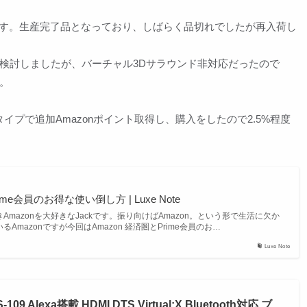
0円税込みです。生産完了品となっており、しばらく品切れでしたが再入荷し
検討しましたが、バーチャル3Dサラウンド非対応だったので
。
チャージタイプで追加Amazonポイント取得し、購入をしたので2.5%程度
ime会員のお得な使い倒し方 | Luxe Note
mazonを大好きなJackです。振り向けばAmazon。という形で生活に欠か
Amazonですが今回はAmazon 経済圏とPrime会員のお…
Luxe Note
 Alexa搭載 HDMI DTS Virtual:X Bluetooth対応 ブ