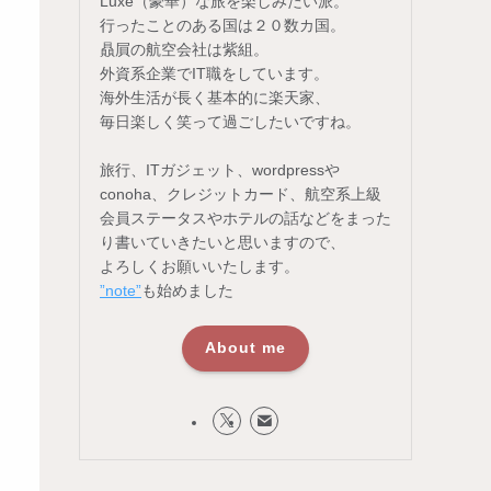
Luxe（豪華）な旅を楽しみたい派。
行ったことのある国は２０数カ国。
贔屓の航空会社は紫組。
外資系企業でIT職をしています。
海外生活が長く基本的に楽天家、
毎日楽しく笑って過ごしたいですね。
旅行、ITガジェット、wordpressや
conoha、クレジットカード、航空系上級
会員ステータスやホテルの話などをまった
り書いていきたいと思いますので、
よろしくお願いいたします。
”note”
も始めました
About me