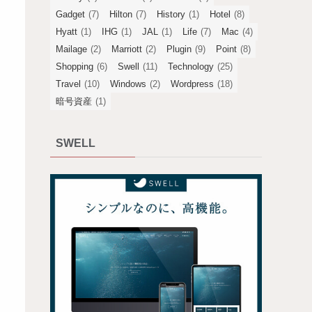
Gadget
(7)
Hilton
(7)
History
(1)
Hotel
(8)
Hyatt
(1)
IHG
(1)
JAL
(1)
Life
(7)
Mac
(4)
Mailage
(2)
Marriott
(2)
Plugin
(9)
Point
(8)
Shopping
(6)
Swell
(11)
Technology
(25)
Travel
(10)
Windows
(2)
Wordpress
(18)
暗号資産
(1)
SWELL