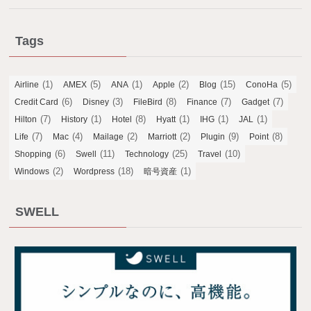
Tags
(1)
(5)
(1)
(2)
(15)
(5)
Airline
AMEX
ANA
Apple
Blog
ConoHa
(6)
(3)
(8)
(7)
(7)
Credit Card
Disney
FileBird
Finance
Gadget
(7)
(1)
(8)
(1)
(1)
(1)
Hilton
History
Hotel
Hyatt
IHG
JAL
(7)
(4)
(2)
(2)
(9)
(8)
Life
Mac
Mailage
Marriott
Plugin
Point
(6)
(11)
(25)
(10)
Shopping
Swell
Technology
Travel
(2)
(18)
(1)
Windows
Wordpress
暗号資産
SWELL