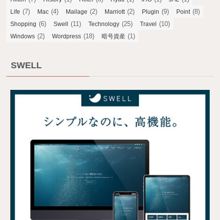
(7)
(4)
(2)
(2)
(9)
(8)
Life
Mac
Mailage
Marriott
Plugin
Point
(6)
(11)
(25)
(10)
Shopping
Swell
Technology
Travel
(2)
(18)
(1)
Windows
Wordpress
暗号資産
SWELL