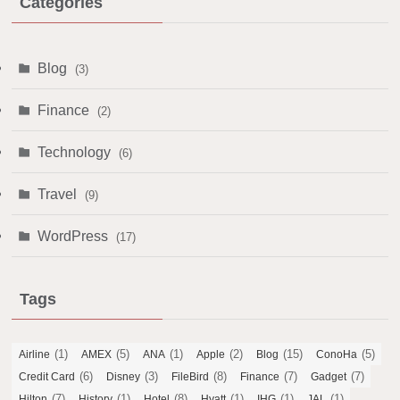
Categories
Blog
(3)
Finance
(2)
Technology
(6)
Travel
(9)
WordPress
(17)
Tags
(1)
(5)
(1)
(2)
(15)
(5)
Airline
AMEX
ANA
Apple
Blog
ConoHa
(6)
(3)
(8)
(7)
(7)
Credit Card
Disney
FileBird
Finance
Gadget
(7)
(1)
(8)
(1)
(1)
(1)
Hilton
History
Hotel
Hyatt
IHG
JAL